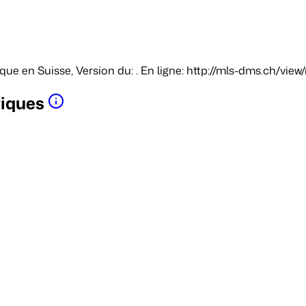
ique en Suisse
, Version du: . En ligne: http://mls-dms.ch/vie
riques