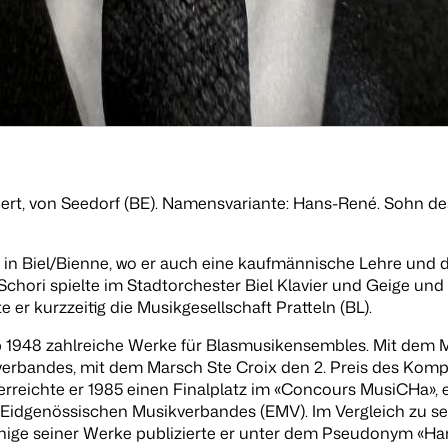
ormiert, von Seedorf (BE). Namensvariante: Hans-René. Sohn d
n Biel/Bienne, wo er auch eine kaufmännische Lehre und da
Schori spielte im Stadtorchester Biel Klavier und Geige und 
e er kurzzeitig die Musikgesellschaft Pratteln (BL).
ab 1948 zahlreiche Werke für Blasmusikensembles. Mit dem
verbandes, mit dem Marsch
Ste Croix
den 2. Preis des Komp
erreichte er 1985 einen Finalplatz im «Concours MusiCHa»
Eidgenössischen Musikverbandes (EMV). Im Vergleich zu se
inige seiner Werke publizierte er unter dem Pseudonym «Ha