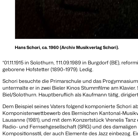
Hans Schori, ca. 1960 (Archiv Musikverlag Schori).
*01.11.1915 in Solothurn, †11.09.1989 in Burgdorf (BE), ref
geborene Hofstetter (1890–1979). Ledig.
Schori besuchte die Primarschule und das Progymnasium i
untermalte er in zwei Bieler Kinos Stummfilme am Klavier. 
Biel/Solothurn. Hauptberuflich als Kaufmann tätig, dirigiert
Dem Beispiel seines Vaters folgend komponierte Schori 
Komponistenwettbewerb des Bernischen Kantonal-Musik
Lausanne (1981), und mit dem Konzertstück
Vrenelis Tanz
Radio- und Fernsehgesellschaft (SRG) und des damaligen 
Kompositionsstil, der auch Elemente des Jazz einbezog. E