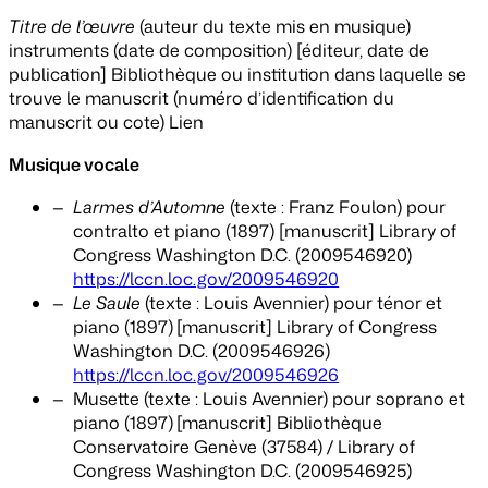
Titre de l’œuvre
(auteur du texte mis en musique)
instruments (date de composition) [éditeur, date de
publication] Bibliothèque ou institution dans laquelle se
trouve le manuscrit (numéro d’identification du
manuscrit ou cote) Lien
Musique vocale
Larmes d’Automne
(texte : Franz Foulon) pour
contralto et piano (1897) [manuscrit] Library of
Congress Washington D.C. (2009546920)
https://lccn.loc.gov/2009546920
Le Saule
(texte : Louis Avennier) pour ténor et
piano (1897)
[manuscrit] Library of Congress
Washington D.C. (2009546926)
https://lccn.loc.gov/2009546926
Musette (texte : Louis Avennier) pour soprano et
piano (1897)
[manuscrit] Bibliothèque
Conservatoire Genève (37584) / Library of
Congress Washington D.C. (2009546925)