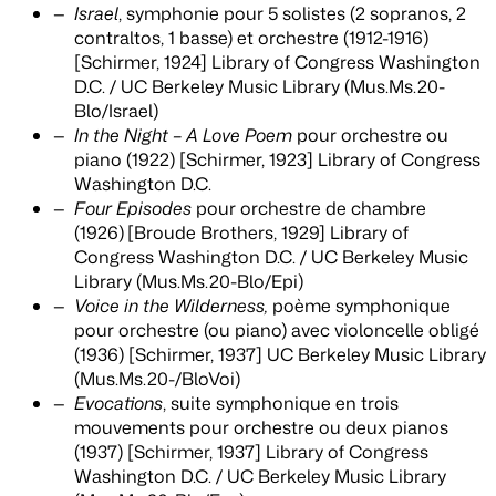
Israel
, symphonie pour 5 solistes (2 sopranos, 2
contraltos, 1 basse) et orchestre (1912-1916)
[Schirmer, 1924] Library of Congress Washington
D.C. / UC Berkeley Music Library (Mus.Ms.20-
Blo/Israel)
In the Night – A Love Poem
pour orchestre ou
piano (1922) [Schirmer, 1923] Library of Congress
Washington D.C.
Four Episodes
pour orchestre de chambre
(1926)
[Broude Brothers, 1929] Library of
Congress Washington D.C. / UC Berkeley Music
Library (Mus.Ms.20-Blo/Epi)
Voice in the Wilderness,
poème symphonique
pour orchestre (ou piano) avec violoncelle obligé
(1936) [Schirmer, 1937] UC Berkeley Music Library
(Mus.Ms.20-/BloVoi)
Evocations
, suite symphonique en trois
mouvements pour orchestre ou deux pianos
(1937) [Schirmer, 1937] Library of Congress
Washington D.C. / UC Berkeley Music Library