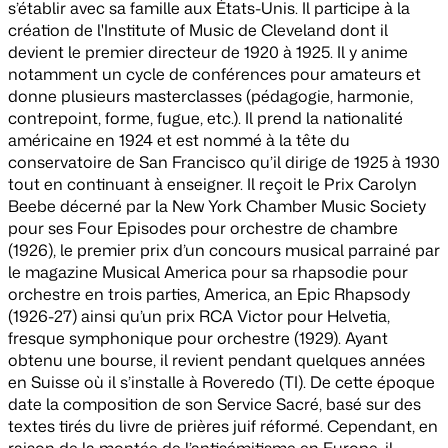
s’établir avec sa famille aux États-Unis. Il participe à la
création de l'Institute of Music de Cleveland dont il
devient le premier directeur de 1920 à 1925. Il y anime
notamment un cycle de conférences pour amateurs et
donne plusieurs masterclasses (pédagogie, harmonie,
contrepoint, forme, fugue, etc.). Il prend la nationalité
américaine en 1924 et est nommé à la tête du
conservatoire de San Francisco qu’il dirige de 1925 à 1930
tout en continuant à enseigner. Il reçoit le Prix Carolyn
Beebe décerné par la New York Chamber Music Society
pour ses
Four Episodes
pour orchestre de chambre
(1926), le premier prix d’un concours musical parrainé par
le magazine
Musical America
pour sa rhapsodie pour
orchestre en trois parties,
America, an Epic Rhapsody
(1926-27) ainsi qu’un prix RCA Victor pour
Helvetia
,
fresque symphonique pour orchestre (1929). Ayant
obtenu une bourse, il revient pendant quelques années
en Suisse où il s’installe à Roveredo (TI). De cette époque
date la composition de son
Service Sacré
, basé sur des
textes tirés du livre de prières juif réformé. Cependant, en
raison de la montée de l’antisémitisme en Europe, il