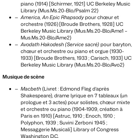
piano (1914) [Schirmer, 1921] UC Berkeley Music
Library (Mus.Ms.20-Blo/Psalm 22)
America, An Epic Rhapsody
pour chœur et
orchestre (1926)
[Broude Brothers, 1928] UC
Berkeley Music Library (Mus.Ms.20-Blo/Ame1 –
Mus.Ms.20-Blo/Ame2)
Avodath Hakodesh (Service sacré)
pour baryton,
chœur et orchestre ou piano et orgue (1930-
1933) [Broude Brothers, 1933 ; Carisch, 1933] UC
Berkeley Music Library (Mus.Ms.20-Blo/Avo2)
Musique de scène
Macbeth
(Livret : Edmond Fleg d’après
Shakespeare), drame lyrique en 7 tableaux (un
prologue et 3 actes) pour solistes, chœur mixte
et orchestre ou piano (1904-1909, création à
Paris en 1910) [Astruc, 1910 ; Enoch, 1910 ;
Polyphon, 1939 ; Suvini Zerboni 1945 ;
Messaggerie Musicali] Library of Congress
Washington D.C.