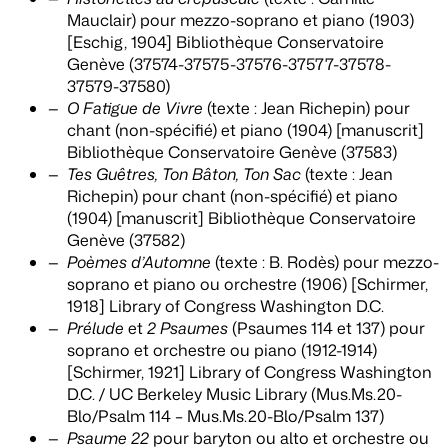
Mauclair) pour mezzo-soprano et piano (1903)
[Eschig, 1904] Bibliothèque Conservatoire
Genève (37574-37575-37576-37577-37578-
37579-37580)
O Fatigue de Vivre
(texte : Jean Richepin) pour
chant (non-spécifié) et piano (1904) [manuscrit]
Bibliothèque Conservatoire Genève (37583)
Tes Guêtres, Ton Bâton, Ton Sac
(texte : Jean
Richepin) pour chant (non-spécifié) et piano
(1904) [manuscrit] Bibliothèque Conservatoire
Genève (37582)
Poèmes d’Automne
(texte : B. Rodès) pour mezzo-
soprano et piano ou orchestre (1906) [Schirmer,
1918] Library of Congress Washington D.C.
Prélude
et
2 Psaumes
(Psaumes 114 et 137) pour
soprano et orchestre ou piano (1912-1914)
[Schirmer, 1921] Library of Congress Washington
D.C. / UC Berkeley Music Library (Mus.Ms.20-
Blo/Psalm 114 – Mus.Ms.20-Blo/Psalm 137)
Psaume 22
pour baryton ou alto et orchestre ou