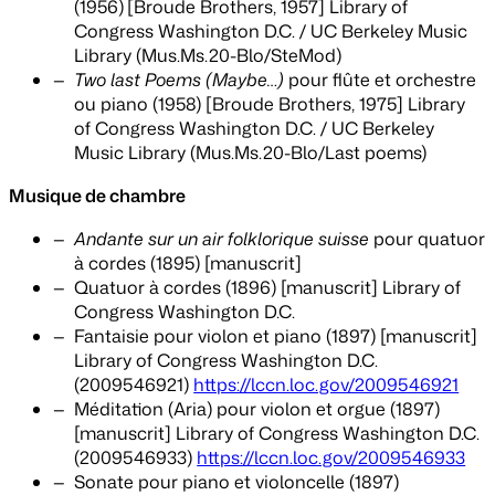
(1956)
[Broude Brothers, 1957] Library of
Congress Washington D.C. / UC Berkeley Music
Library (Mus.Ms.20-Blo/SteMod)
Two last Poems (Maybe…)
pour flûte et orchestre
ou piano (1958) [Broude Brothers, 1975] Library
of Congress Washington D.C. / UC Berkeley
Music Library (Mus.Ms.20-Blo/Last poems)
Musique de chambre
Andante sur un air folklorique suisse
pour quatuor
à cordes (1895) [manuscrit]
Quatuor à cordes (1896) [manuscrit] Library of
Congress Washington D.C.
Fantaisie pour violon et piano (1897) [manuscrit]
Library of Congress Washington D.C.
(2009546921)
https://lccn.loc.gov/2009546921
Méditation (Aria) pour violon et orgue (1897)
[manuscrit] Library of Congress Washington D.C.
(2009546933)
https://lccn.loc.gov/2009546933
Sonate pour piano et violoncelle (1897)