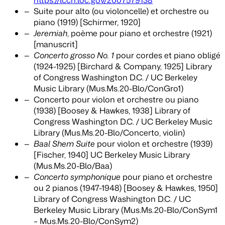
https://lccn.loc.gov/2007579138
Suite pour alto (ou violoncelle) et orchestre ou
piano (1919) [Schirmer, 1920]
Jeremiah
, poème pour piano et orchestre (1921)
[manuscrit]
Concerto grosso No. 1
pour cordes et piano obligé
(1924-1925) [Birchard & Company, 1925] Library
of Congress Washington D.C. / UC Berkeley
Music Library (Mus.Ms.20-Blo/ConGro1)
Concerto pour violon et orchestre ou piano
(1938) [Boosey & Hawkes, 1938] Library of
Congress Washington D.C. / UC Berkeley Music
Library (Mus.Ms.20-Blo/Concerto, violin)
Baal Shem Suite
pour violon et orchestre (1939)
[Fischer, 1940] UC Berkeley Music Library
(Mus.Ms.20-Blo/Baa)
Concerto symphonique
pour piano et orchestre
ou 2 pianos (1947-1948) [Boosey & Hawkes, 1950]
Library of Congress Washington D.C. / UC
Berkeley Music Library (Mus.Ms.20-Blo/ConSym1
– Mus.Ms.20-Blo/ConSym2)