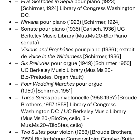
Five Sketches in Sepia
pour piano (1923)
[Schirmer, 1924] Library of Congress Washington
D.C.
Nirvana
pour piano (1923) [Schirmer, 1924]
Sonate pour piano (1935) [Carisch, 1936] UC
Berkeley Music Library (Mus.Ms.20-Blo/Piano
sonata)
Visions and Prophéties
pour piano
(1936) ; extrait
de
Voice in the Wilderness
[Schirmer, 1936]
Six Preludes
pour orgue (1949)
[Schirmer, 1950]
UC Berkeley Music Library (Mus.Ms.20-
Blo/Preludes, Organ Vault)
Four Wedding Marches
pour orgue
(1950)
[Schirmer, 1951]
Three Suites
pour violoncelle (1956-1957)
[Broude
Brothers, 1957-1958] Library of Congress
Washington D.C. / UC Berkeley Music Library
(Mus.Ms.20-/BloSte, cello, 3 –
Mus.Ms.20-/BloStes, cello)
Two Suites
pour violon (1958) [Broude Brothers,
1959] Bibliothèque Conservatoire Genève (Suite