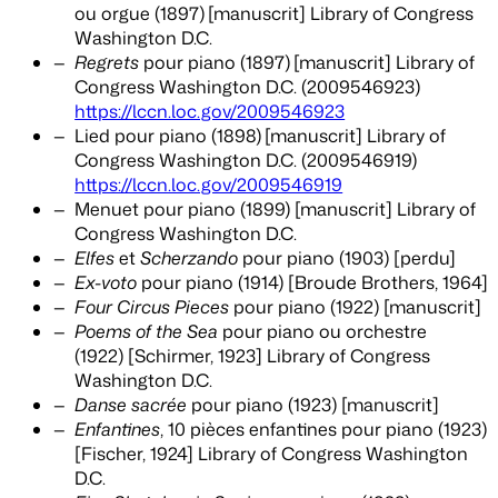
ou orgue (1897)
[manuscrit] Library of Congress
Washington D.C.
Regrets
pour piano (1897)
[manuscrit] Library of
Congress Washington D.C. (2009546923)
https://lccn.loc.gov/2009546923
Lied pour piano (1898)
[manuscrit] Library of
Congress Washington D.C. (2009546919)
https://lccn.loc.gov/2009546919
Menuet pour piano (1899) [manuscrit] Library of
Congress Washington D.C.
Elfes
et
Scherzando
pour piano (1903) [perdu]
Ex-voto
pour piano (1914) [Broude Brothers, 1964]
Four Circus Pieces
pour piano (1922) [manuscrit]
Poems of the Sea
pour piano ou orchestre
(1922) [Schirmer, 1923] Library of Congress
Washington D.C.
Danse sacrée
pour piano (1923) [manuscrit]
Enfantines
, 10 pièces enfantines pour piano (1923)
[Fischer, 1924] Library of Congress Washington
D.C.