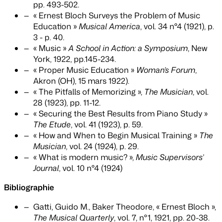
pp. 493-502.
« Ernest Bloch Surveys the Problem of Music
Education »
Musical America
, vol. 34 n°4 (1921), p.
3 - p. 40.
« Music »
A School in Action: a Symposium
, New
York, 1922, pp.145-234.
« Proper Music Education »
Woman’s Forum
,
Akron (OH), 15 mars 1922).
« The Pitfalls of Memorizing »,
The Musician
, vol.
28 (1923), pp. 11-12.
« Securing the Best Results from Piano Study »
The Etude
, vol. 41 (1923), p. 59.
« How and When to Begin Musical Training »
The
Musician
, vol. 24 (1924), p. 29.
« What is modern music? »,
Music Supervisors’
Journal
, vol. 10 n°4 (1924)
Bibliographie
Gatti, Guido M., Baker Theodore, « Ernest Bloch »,
The Musical Quarterly
, vol. 7, n°1, 1921, pp. 20-38.