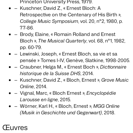
Princeton University Press, 1979.
Kuschner, David Z., « Ernest Bloch: A
Retrospective on the Centenary of His Birth »,
College Music Symposium
, vol. 20, n°2, 1980, p.
77-86.
Brody, Elaine, « Romain Rolland and Ernest
Bloch »,
The Musical Quarterly
, vol. 68, n°1, 1982,
pp. 60-79.
Lewinski, Joseph, « Ernest Bloch, sa vie et sa
pensée » Tomes I-IV, Genève, Slatkine, 1998-2005.
Craubner, Helga M., « Ernest Boch »,
Dictionnaire
historique de la Suisse DHS
, 2014.
Kuschner, David Z., « Bloch, Ernest »,
Grove Music
Online
, 2014.
Vignal, Marc, « Bloch Ernest »,
Encyclopédie
Larousse en ligne
, 2015.
Wörner, Karl H., « Bloch, Ernest »,
MGG Online
(Musik in Geschichte und Gegenwart)
, 2018.
Œuvres