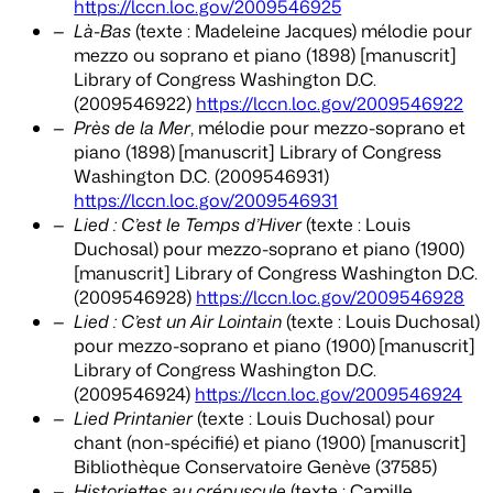
https://lccn.loc.gov/2009546925
Là-Bas
(texte : Madeleine Jacques) mélodie pour
mezzo ou soprano et piano (1898) [manuscrit]
Library of Congress Washington D.C.
(2009546922)
https://lccn.loc.gov/2009546922
Près de la Mer
, mélodie pour mezzo-soprano et
piano (1898)
[manuscrit] Library of Congress
Washington D.C. (2009546931)
https://lccn.loc.gov/2009546931
Lied : C’est le Temps d’Hiver
(texte : Louis
Duchosal) pour mezzo-soprano et piano (1900)
[manuscrit] Library of Congress Washington D.C.
(2009546928)
https://lccn.loc.gov/2009546928
Lied : C’est un Air Lointain
(texte : Louis Duchosal)
pour mezzo-soprano et piano (1900)
[manuscrit]
Library of Congress Washington D.C.
(2009546924)
https://lccn.loc.gov/2009546924
Lied Printanier
(texte : Louis Duchosal) pour
chant (non-spécifié) et piano (1900) [manuscrit]
Bibliothèque Conservatoire Genève (37585)
Historiettes au crépuscule
(texte : Camille