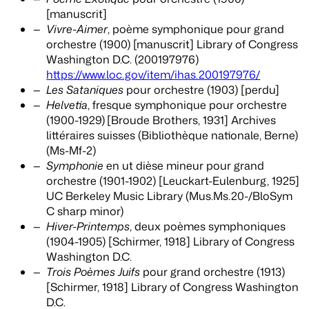
[manuscrit]
Vivre-Aimer
, poème symphonique pour grand
orchestre (1900) [manuscrit] Library of Congress
Washington D.C. (200197976)
https://www.loc.gov/item/ihas.200197976/
Les Sataniques
pour orchestre (1903) [perdu]
Helvetia
, fresque symphonique pour orchestre
(1900-1929)
[Broude Brothers, 1931] Archives
littéraires suisses (Bibliothèque nationale, Berne)
(Ms-Mf-2)
Symphonie
en ut dièse mineur pour grand
orchestre
(1901-1902) [Leuckart-Eulenburg, 1925]
UC Berkeley Music Library (Mus.Ms.20-/BloSym
C sharp minor)
Hiver-Printemps
, deux poèmes symphoniques
(1904-1905) [Schirmer, 1918] Library of Congress
Washington D.C.
Trois Poèmes Juifs
pour grand orchestre (1913)
[Schirmer, 1918] Library of Congress Washington
D.C.