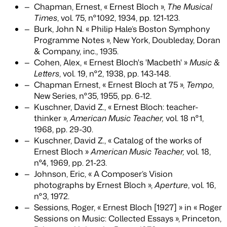
Chapman, Ernest, « Ernest Bloch »,
The Musical
Times
, vol. 75, n°1092, 1934, pp. 121-123.
Burk, John N. « Philip Hale’s Boston Symphony
Programme Notes », New York, Doubleday, Doran
& Company, inc., 1935.
Cohen, Alex, « Ernest Bloch's 'Macbeth' »
Music &
Letters
, vol. 19, n°2, 1938, pp. 143-148.
Chapman Ernest, « Ernest Bloch at 75 »,
Tempo
,
New Series, n°35, 1955, pp. 6-12.
Kuschner, David Z., « Ernest Bloch: teacher-
thinker »,
American Music Teacher,
vol. 18 n°1,
1968, pp. 29-30.
Kuschner, David Z., « Catalog of the works of
Ernest Bloch »
American Music Teacher,
vol. 18,
n°4, 1969, pp. 21-23.
Johnson, Eric, « A Composer’s Vision
photographs by Ernest Bloch »,
Aperture
, vol. 16,
n°3, 1972.
Sessions, Roger, « Ernest Bloch [1927] » in « Roger
Sessions on Music: Collected Essays », Princeton,