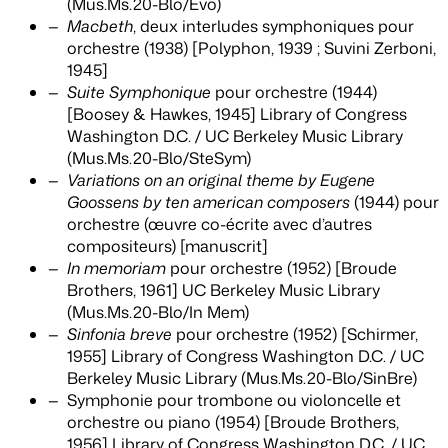
(Mus.Ms.20-Blo/Evo)
Macbeth
, deux interludes symphoniques pour
orchestre (1938) [Polyphon, 1939 ; Suvini Zerboni,
1945]
Suite Symphonique
pour orchestre (1944)
[Boosey & Hawkes, 1945] Library of Congress
Washington D.C. / UC Berkeley Music Library
(Mus.Ms.20-Blo/SteSym)
Variations on an original theme by Eugene
Goossens by ten american composers
(1944) pour
orchestre (œuvre co-écrite avec d’autres
compositeurs) [manuscrit]
In memoriam
pour orchestre (1952) [Broude
Brothers, 1961] UC Berkeley Music Library
(Mus.Ms.20-Blo/In Mem)
Sinfonia breve
pour orchestre (1952) [Schirmer,
1955] Library of Congress Washington D.C. / UC
Berkeley Music Library (Mus.Ms.20-Blo/SinBre)
Symphonie pour trombone ou violoncelle et
orchestre ou piano (1954) [Broude Brothers,
1956] Library of Congress Washington D.C. / UC