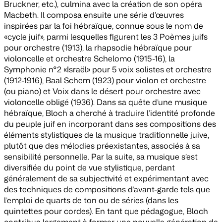
Bruckner, etc.), culmina avec la création de son opéra
Macbeth
. Il composa ensuite une série d’œuvres
inspirées par la foi hébraïque, connue sous le nom de
«cycle juif», parmi lesquelles figurent les
3 Poèmes juifs
pour orchestre (1913), la rhapsodie hébraïque pour
violoncelle et orchestre
Schelomo
(1915-16), la
Symphonie n°2 «Israël» pour 5 voix solistes et orchestre
(1912-1916),
Baal Schem
(1923) pour violon et orchestre
(ou piano) et
Voix dans le désert
pour orchestre avec
violoncelle obligé (1936). Dans sa quête d’une musique
hébraïque, Bloch a cherché à traduire l’identité profonde
du peuple juif en incorporant dans ses compositions des
éléments stylistiques de la musique traditionnelle juive,
plutôt que des mélodies préexistantes, associés à sa
sensibilité personnelle. Par la suite, sa musique s’est
diversifiée du point de vue stylistique, perdant
généralement de sa subjectivité et expérimentant avec
des techniques de compositions d’avant-garde tels que
l’emploi de quarts de ton ou de séries (dans les
quintettes pour cordes). En tant que pédagogue, Bloch
contribua largement à former une nouvelle génération de