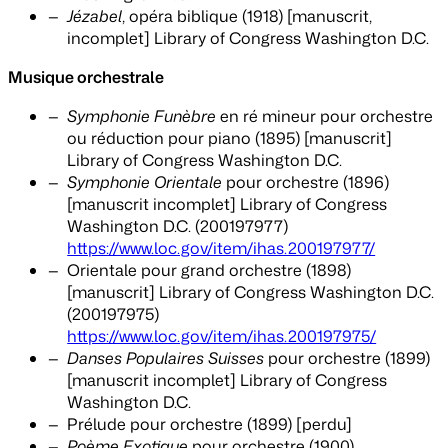
Jézabel
, opéra biblique (1918) [manuscrit,
incomplet] Library of Congress Washington D.C.
Musique orchestrale
Symphonie Funèbre
en ré mineur pour orchestre
ou réduction pour piano (1895) [manuscrit]
Library of Congress Washington D.C.
Symphonie Orientale
pour orchestre (1896)
[manuscrit incomplet] Library of Congress
Washington D.C. (200197977)
https://www.loc.gov/item/ihas.200197977/
Orientale pour grand orchestre (1898)
[manuscrit] Library of Congress Washington D.C.
(200197975)
https://www.loc.gov/item/ihas.200197975/
Danses Populaires Suisses
pour orchestre (1899)
[manuscrit incomplet] Library of Congress
Washington D.C.
Prélude pour orchestre (1899) [perdu]
Poème Exotique
pour orchestre (1900)