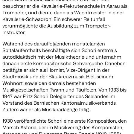
besuchter er die Kavallerie-Rekrutenschule in Aarau als
Trompeter, und diente dann als Wachtmeister in einer
Kavallerie-Schwadron. Ein schwerer Reitunfall
verunmöglichte die Ausbildung zum Trompeter-
Instruktor.
Während des darauffolgenden monatelangen
Spitalaufenthalts beschäftigte sich Schori erstmals
autodidaktisch mit der Musiktheorie und unternahm
danach erste kompositorische Gehversuche. Daneben
betätigte er sich als Hornist, Vize-Dirigent in der
Stadtmusik und der Blaukreuzmusik Biel, seinem
Wohnort, sowie den damals bestehenden
Musikgesellschaften Twann und Täuffelen. Von 1933 bis
1947 war Fritz Schori Delegierter des Seelandes im
Vorstand des Bernischen Kantonalmusikverbands.
Zudem war er als Musikpädagoge tätig.
1930 veröffentlichte Schori eine erste Komposition, den
Marsch
Astoria
, der im Musikverlag des Komponisten,
Arrangeurs und Dirigenten Remo Boggio (1910–1985)