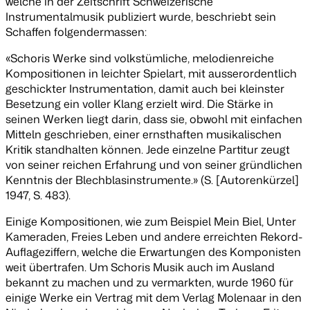
welche in der Zeitschrift
Schweizerische
Instrumentalmusik
publiziert wurde, beschriebt sein
Schaffen folgendermassen:
«Schoris Werke sind volkstümliche, melodienreiche
Kompositionen in leichter Spielart, mit ausserordentlich
geschickter Instrumentation, damit auch bei kleinster
Besetzung ein voller Klang erzielt wird. Die Stärke in
seinen Werken liegt darin, dass sie, obwohl mit einfachen
Mitteln geschrieben, einer ernsthaften musikalischen
Kritik standhalten können. Jede einzelne Partitur zeugt
von seiner reichen Erfahrung und von seiner gründlichen
Kenntnis der Blechblasinstrumente.» (S. [Autorenkürzel]
1947, S. 483).
Einige Kompositionen, wie zum Beispiel
Mein Biel
,
Unter
Kameraden
,
Freies Leben
und andere erreichten Rekord-
Auflageziffern, welche die Erwartungen des Komponisten
weit übertrafen. Um Schoris Musik auch im Ausland
bekannt zu machen und zu vermarkten, wurde 1960 für
einige Werke ein Vertrag mit dem Verlag Molenaar in den