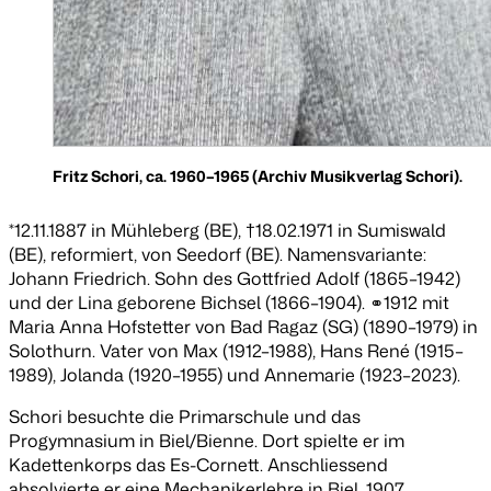
Fritz Schori, ca. 1960–1965 (Archiv Musikverlag Schori).
*12.11.1887 in Mühleberg (BE), †18.02.1971 in Sumiswald
(BE), reformiert, von Seedorf (BE). Namensvariante:
Johann Friedrich. Sohn des Gottfried Adolf (1865–1942)
und der Lina geborene Bichsel (1866–1904). ⚭1912 mit
Maria Anna Hofstetter von Bad Ragaz (SG) (1890–1979) in
Solothurn. Vater von Max (1912–1988), Hans René (1915–
1989), Jolanda (1920–1955) und Annemarie (1923–2023).
Schori besuchte die Primarschule und das
Progymnasium in Biel/Bienne. Dort spielte er im
Kadettenkorps das Es-Cornett. Anschliessend
absolvierte er eine Mechanikerlehre in Biel. 1907