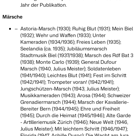
Jahr der Publikation.
Märsche
Astoria-Marsch (1930); Ruhig Blut (1931); Mein Biel
(1932); Wehr und Waffen (1933); Unter
Kameraden (1934/1936); Freies Leben (1935);
Seelandia (ca. 1935); Jubiläumsmarsch
Stadtmusik Biel (1937/1938); Marsch des Rdf Bat 3
(1938); Monte Carlo (1939); General Dufour
Marsch (1940, Julius Meister); Soldatenleben
(1941/1940); Leichtes Blut (1941); Fest im Schritt
(1942/1941); Trompeter voran! (1942/1941);
Jungschützen-Marsch (1943, Julius Meister);
Musikkameraden (1943); Arosa (1944); Schweizer
Grenadiermarsch (1944); Marsch der Kavallerie-
Bereiter Bern (1944/1945); Ehre und Freiheit
(1945); Durch die Heimat (1945/1946); Alte Garde
- Artilleriemusik Zürich (1946); Neue Welt (1946,
Julius Meister); Mit leichtem Schritt (1946/1947);
Florida (1947, Achille Duroc); Die Wacht am Jura