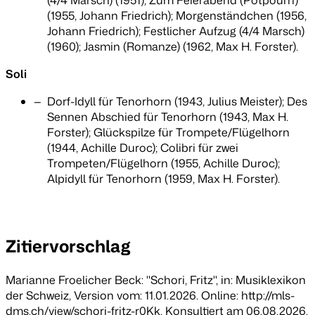
(4/4 Marsch) (1951); Zum Feierabend (Potpourri)
(1955, Johann Friedrich); Morgenständchen (1956,
Johann Friedrich); Festlicher Aufzug (4/4 Marsch)
(1960); Jasmin (Romanze) (1962, Max H. Forster).
Soli
Dorf-Idyll für Tenorhorn (1943, Julius Meister); Des
Sennen Abschied für Tenorhorn (1943, Max H.
Forster); Glückspilze für Trompete/Flügelhorn
(1944, Achille Duroc); Colibri für zwei
Trompeten/Flügelhorn (1955, Achille Duroc);
Alpidyll für Tenorhorn (1959, Max H. Forster).
Zitiervorschlag
Marianne Froelicher Beck: "Schori, Fritz", in:
Musiklexikon
der Schweiz
, Version vom: 11.01.2026. Online: http://mls-
dms.ch/view/schori-fritz-r0Kk. Konsultiert am 06.08.2026.