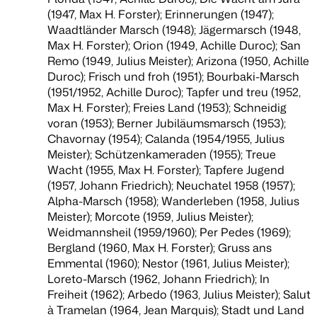
(1947, Max H. Forster); Erinnerungen (1947);
Waadtländer Marsch (1948); Jägermarsch (1948,
Max H. Forster); Orion (1949, Achille Duroc); San
Remo (1949, Julius Meister); Arizona (1950, Achille
Duroc); Frisch und froh (1951); Bourbaki-Marsch
(1951/1952, Achille Duroc); Tapfer und treu (1952,
Max H. Forster); Freies Land (1953); Schneidig
voran (1953); Berner Jubiläumsmarsch (1953);
Chavornay (1954); Calanda (1954/1955, Julius
Meister); Schützenkameraden (1955); Treue
Wacht (1955, Max H. Forster); Tapfere Jugend
(1957, Johann Friedrich); Neuchatel 1958 (1957);
Alpha-Marsch (1958); Wanderleben (1958, Julius
Meister); Morcote (1959, Julius Meister);
Weidmannsheil (1959/1960); Per Pedes (1969);
Bergland (1960, Max H. Forster); Gruss ans
Emmental (1960); Nestor (1961, Julius Meister);
Loreto-Marsch (1962, Johann Friedrich); In
Freiheit (1962); Arbedo (1963, Julius Meister); Salut
à Tramelan (1964, Jean Marquis); Stadt und Land