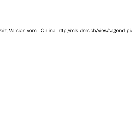
eiz
, Version vom: . Online: http://mls-dms.ch/view/segond-pi