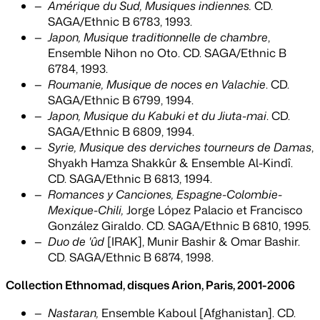
Amérique du Sud, Musiques indiennes.
CD.
SAGA/Ethnic B 6783, 1993.
Japon,
Musique traditionnelle de chambre
,
Ensemble Nihon no Oto. CD. SAGA/Ethnic B
6784, 1993.
Roumanie,
Musique de noces en Valachie
. CD.
SAGA/Ethnic B 6799, 1994.
Japon,
Musique du Kabuki et du Jiuta-mai
. CD.
SAGA/Ethnic B 6809, 1994.
Syrie,
Musique des derviches tourneurs de Damas
,
Shyakh Hamza Shakkûr & Ensemble Al-Kindî.
CD. SAGA/Ethnic B 6813, 1994.
Romances y Canciones, Espagne-Colombie-
Mexique-Chili,
Jorge López Palacio et Francisco
González Giraldo. CD. SAGA/Ethnic B 6810, 1995.
Duo de 'ûd
[IRAK], Munir Bashir & Omar Bashir.
CD. SAGA/Ethnic B 6874, 1998.
Collection Ethnomad, disques Arion, Paris, 2001-2006
Nastaran,
Ensemble Kaboul [Afghanistan]. CD.