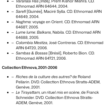
Varanasi Ras [Inde],
Prem Kishor Mishra. CD.
Ethnomad ARN 64644, 2004.
Sarefi
[Guinée], Maciré Sylla. CD. Ethnomad ARN
64649, 2004.
Naghma
: voyage en Orient. CD. Ethnomad ARN
64687, 2005.
Lume lume: Balkans
, Nabila. CD. Ethnomad ARN
64688, 2005.
Colombia Mestiza,
José Contreras. CD. Ethnomad
ARN 64720, 2006.
Sambas & Bossas
[Brésil], Roberto Bion. CD.
Ethnomad ARN 64721, 2006.
Collection Ethnova, 2001-2006
Riches de la culture des autres?
de Roland
Pellarin. DVD. Collection Ethnova Stratis-ADEM,
Genève, 2001.
Le Tirayattam, un rituel mis en scène
, de Franck
Schneider. DVD. Collection Ethnova Stratis-
ADEM, Genève, 2001.