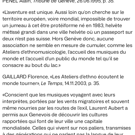
PENEL Alain,
Tribune de Genève
, 26.06.1995, p. 35.
«L’aventure est unique. Aussi loin qu’on cherche sur le
territoire européen, voire mondial, impossible de trouver
un jumeau à cet être protéiforme né en 1983, helvète
métissé grandi dans une ville helvète où un passeport sur
deux n’est pas suisse. Hors Genève donc, aucune
association ne semble en mesure de cumuler, comme les
Ateliers d’ethnomusicologie, l’accueil des musiques du
monde et l’accueil d’un public du monde tel qu’il se
consacre au bout du lac.»
GAILLARD Florence, «Les Ateliers d’ethno écoutent le
monde tourner»,
Le Temps
, 14.11.2003, p. 35.
«Conscient que les musiques voyagent avec leurs
interprètes, portées par les vents migratoires et souvent
même nourries par les routes de l’exil, Laurent Aubert a
permis aux Genevois de découvrir les cultures
rapportées qui font de leur ville une capitale
mondialisée. Celles qui vivent sur nos paliers, transmises
à des générations qui ne parlent pas la langue de leur