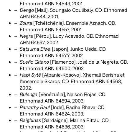
Ethnomad ARN 64543, 2001.
Dengo
[Mali], Soungalo Coulibaly. CD. Ethnomad
ARN 64544, 2001.
Zoura
[Tchétchénie], Ensemble Aznach. CD.
Ethnomad ARN 64557, 2001.
Negra
[Pérou], Lucy Acevedo. CD. Ethnomad
ARN 64567, 2002.
Satsuma Biwa
[Japon], Junko Ueda. CD.
Ethnomad ARN 64577, 2002.
Sueño Gitano
[Flamenco], José de la Negreta. CD.
Ethnomad ARN 64600, 2002.
Hapi Sytë
[Albanie-Kosovo], Xhemali Berisha et
l'ensemble Skaros. CD. Ethnomad ARN 64568,
2002.
Bulenga
[Vénézuéla], Nelson Rojas. CD.
Ethnomad ARN 64594, 2003.
Parvathy Baul
[Inde], Radha Bhava. CD.
Ethnomad ARN 64624, 2003.
Raighinas
[Sardaigne], Marina Pittau. CD.
Ethnomad ARN 64636, 2003.