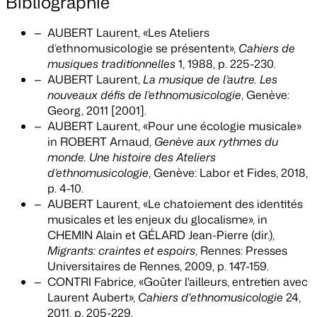
Bibliographie
AUBERT Laurent, «Les Ateliers
d’ethnomusicologie se présentent»,
Cahiers de
musiques traditionnelles
1, 1988, p. 225-230.
AUBERT Laurent,
La musique de l’autre. Les
nouveaux défis de l’ethnomusicologie
, Genève:
Georg, 2011 [2001].
AUBERT Laurent, «Pour une écologie musicale»
in ROBERT Arnaud,
Genève aux rythmes du
monde. Une histoire des Ateliers
d’ethnomusicologie
, Genève: Labor et Fides, 2018,
p. 4-10.
AUBERT Laurent, «Le chatoiement des identités
musicales et les enjeux du glocalisme», in
CHEMIN Alain et GÉLARD Jean-Pierre (dir.),
Migrants: craintes et espoirs
, Rennes: Presses
Universitaires de Rennes, 2009, p. 147-159.
CONTRI Fabrice, «Goûter l'ailleurs, entretien avec
Laurent Aubert»,
Cahiers d'ethnomusicologie
24,
2011, p. 205-229.