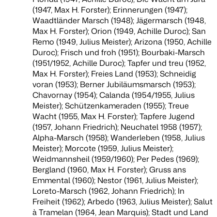
(1947, Max H. Forster); Erinnerungen (1947);
Waadtländer Marsch (1948); Jägermarsch (1948,
Max H. Forster); Orion (1949, Achille Duroc); San
Remo (1949, Julius Meister); Arizona (1950, Achille
Duroc); Frisch und froh (1951); Bourbaki-Marsch
(1951/1952, Achille Duroc); Tapfer und treu (1952,
Max H. Forster); Freies Land (1953); Schneidig
voran (1953); Berner Jubiläumsmarsch (1953);
Chavornay (1954); Calanda (1954/1955, Julius
Meister); Schützenkameraden (1955); Treue
Wacht (1955, Max H. Forster); Tapfere Jugend
(1957, Johann Friedrich); Neuchatel 1958 (1957);
Alpha-Marsch (1958); Wanderleben (1958, Julius
Meister); Morcote (1959, Julius Meister);
Weidmannsheil (1959/1960); Per Pedes (1969);
Bergland (1960, Max H. Forster); Gruss ans
Emmental (1960); Nestor (1961, Julius Meister);
Loreto-Marsch (1962, Johann Friedrich); In
Freiheit (1962); Arbedo (1963, Julius Meister); Salut
à Tramelan (1964, Jean Marquis); Stadt und Land