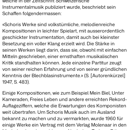
welche in der Zeitschrift
Schweizerische
Instrumentalmusik
publiziert wurde, beschriebt sein
Schaffen folgendermassen:
«Schoris Werke sind volkstümliche, melodienreiche
Kompositionen in leichter Spielart, mit ausserordentlich
geschickter Instrumentation, damit auch bei kleinster
Besetzung ein voller Klang erzielt wird. Die Stärke in
seinen Werken liegt darin, dass sie, obwohl mit einfachen
Mitteln geschrieben, einer ernsthaften musikalischen
Kritik standhalten können. Jede einzelne Partitur zeugt
von seiner reichen Erfahrung und von seiner gründlichen
Kenntnis der Blechblasinstrumente.» (S. [Autorenkürzel]
1947, S. 483).
Einige Kompositionen, wie zum Beispiel
Mein Biel
,
Unter
Kameraden
,
Freies Leben
und andere erreichten Rekord-
Auflageziffern, welche die Erwartungen des Komponisten
weit übertrafen. Um Schoris Musik auch im Ausland
bekannt zu machen und zu vermarkten, wurde 1960 für
einige Werke ein Vertrag mit dem Verlag Molenaar in den