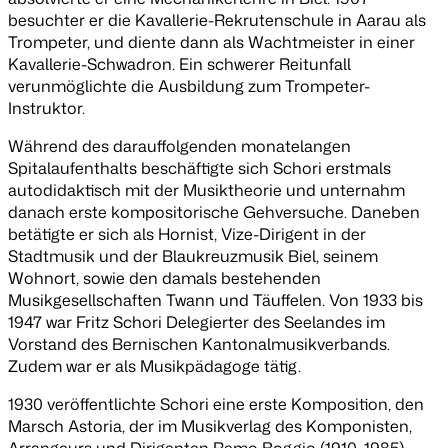
besuchter er die Kavallerie-Rekrutenschule in Aarau als
Trompeter, und diente dann als Wachtmeister in einer
Kavallerie-Schwadron. Ein schwerer Reitunfall
verunmöglichte die Ausbildung zum Trompeter-
Instruktor.
Während des darauffolgenden monatelangen
Spitalaufenthalts beschäftigte sich Schori erstmals
autodidaktisch mit der Musiktheorie und unternahm
danach erste kompositorische Gehversuche. Daneben
betätigte er sich als Hornist, Vize-Dirigent in der
Stadtmusik und der Blaukreuzmusik Biel, seinem
Wohnort, sowie den damals bestehenden
Musikgesellschaften Twann und Täuffelen. Von 1933 bis
1947 war Fritz Schori Delegierter des Seelandes im
Vorstand des Bernischen Kantonalmusikverbands.
Zudem war er als Musikpädagoge tätig.
1930 veröffentlichte Schori eine erste Komposition, den
Marsch
Astoria
, der im Musikverlag des Komponisten,
Arrangeurs und Dirigenten Remo Boggio (1910–1985)