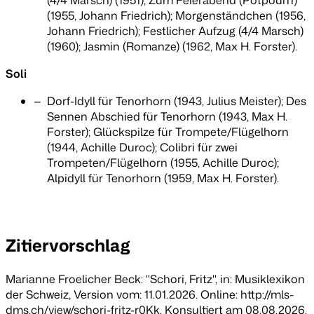
(4/4 Marsch) (1951); Zum Feierabend (Potpourri)
(1955, Johann Friedrich); Morgenständchen (1956,
Johann Friedrich); Festlicher Aufzug (4/4 Marsch)
(1960); Jasmin (Romanze) (1962, Max H. Forster).
Soli
Dorf-Idyll für Tenorhorn (1943, Julius Meister); Des
Sennen Abschied für Tenorhorn (1943, Max H.
Forster); Glückspilze für Trompete/Flügelhorn
(1944, Achille Duroc); Colibri für zwei
Trompeten/Flügelhorn (1955, Achille Duroc);
Alpidyll für Tenorhorn (1959, Max H. Forster).
Zitiervorschlag
Marianne Froelicher Beck: "Schori, Fritz", in:
Musiklexikon
der Schweiz
, Version vom: 11.01.2026. Online: http://mls-
dms.ch/view/schori-fritz-r0Kk. Konsultiert am 08.08.2026.