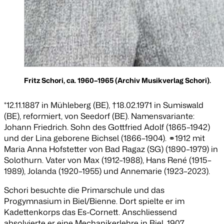
Fritz Schori, ca. 1960–1965 (Archiv Musikverlag Schori).
*12.11.1887 in Mühleberg (BE), †18.02.1971 in Sumiswald
(BE), reformiert, von Seedorf (BE). Namensvariante:
Johann Friedrich. Sohn des Gottfried Adolf (1865–1942)
und der Lina geborene Bichsel (1866–1904). ⚭1912 mit
Maria Anna Hofstetter von Bad Ragaz (SG) (1890–1979) in
Solothurn. Vater von Max (1912–1988), Hans René (1915–
1989), Jolanda (1920–1955) und Annemarie (1923–2023).
Schori besuchte die Primarschule und das
Progymnasium in Biel/Bienne. Dort spielte er im
Kadettenkorps das Es-Cornett. Anschliessend
absolvierte er eine Mechanikerlehre in Biel. 1907