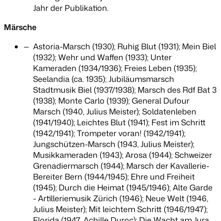
Jahr der Publikation.
Märsche
Astoria-Marsch (1930); Ruhig Blut (1931); Mein Biel
(1932); Wehr und Waffen (1933); Unter
Kameraden (1934/1936); Freies Leben (1935);
Seelandia (ca. 1935); Jubiläumsmarsch
Stadtmusik Biel (1937/1938); Marsch des Rdf Bat 3
(1938); Monte Carlo (1939); General Dufour
Marsch (1940, Julius Meister); Soldatenleben
(1941/1940); Leichtes Blut (1941); Fest im Schritt
(1942/1941); Trompeter voran! (1942/1941);
Jungschützen-Marsch (1943, Julius Meister);
Musikkameraden (1943); Arosa (1944); Schweizer
Grenadiermarsch (1944); Marsch der Kavallerie-
Bereiter Bern (1944/1945); Ehre und Freiheit
(1945); Durch die Heimat (1945/1946); Alte Garde
- Artilleriemusik Zürich (1946); Neue Welt (1946,
Julius Meister); Mit leichtem Schritt (1946/1947);
Florida (1947, Achille Duroc); Die Wacht am Jura