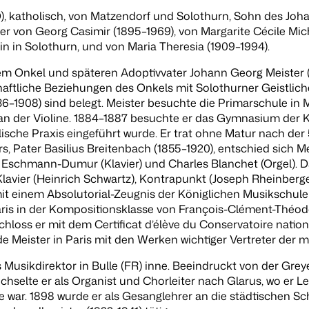
 (SO), katholisch, von Matzendorf und Solothurn, Sohn des J
ater von Georg Casimir (1895–1969), von Margarite Cécile M
in in Solothurn, und von Maria Theresia (1909–1994).
nem Onkel und späteren Adoptivvater Johann Georg Meister 
chaftliche Beziehungen des Onkels mit Solothurner Geistlic
1908) sind belegt. Meister besuchte die Primarschule in Mur
 der Violine. 1884–1887 besuchte er das Gymnasium der Klo
lische Praxis eingeführt wurde. Er trat ohne Matur nach der
, Pater Basilius Breitenbach (1855–1920), entschied sich Me
rl Eschmann-Dumur (Klavier) und Charles Blanchet (Orgel). 
r Klavier (Heinrich Schwartz), Kontrapunkt (Joseph Rheinbe
mit einem Absolutorial-Zeugnis der Königlichen Musikschule
ris in der Kompositionsklasse von François-Clément-Théodo
schloss er mit dem Certificat d’élève du Conservatoire natio
Meister in Paris mit den Werken wichtiger Vertreter der m
s Musikdirektor in Bulle (FR) inne. Beeindruckt von der Gre
echselte er als Organist und Chorleiter nach Glarus, wo er
ar. 1898 wurde er als Gesanglehrer an die städtischen Schu