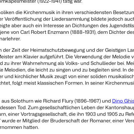
mkapellmeister (1922–1941) tätig war.
tholiken die Kirchenmusik in ihren verschiedensten Besetz
er Veröffentlichung der Liedersammlung bildete jedoch auc
eigte aber auch ein Interesse an Dichtungen des Jugendstil
ene von Carl Robert Enzmann (1888–1931), dem Dichter des 
arlehrer.
 der Zeit der Heimatschutzbewegung und der Geistigen Lan
eister am Klavier aufgeführt. Die Verwendung der Melodie v
nd zu ihrer Wahrnehmung als Volks- und Schullieder bei. Me
 Melodien, die leicht zu singen und zu begleiten sind. In 
r und kirchlicher Musik zeugt von einer soliden musikalisch
t, folgt meist klassischen Formen. In seiner Kirchenmusik 
 aus Solothurn wie Richard Flury (1896–1967) und
Dino Ghis
r dessen Tod. Zum gesellschaftlichen Leben der Kantonshaup
urn, einer Vortragsgesellschaft, die ihn 1903 und 1905 zu R
 wurde er Mitglied der Bruderschaft der Romaner, einer Vere
ternommen hatten.