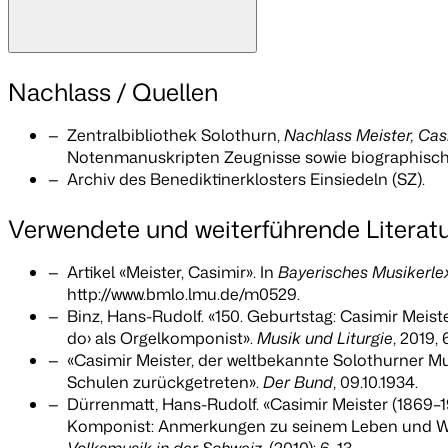
Nachlass / Quellen
Zentralbibliothek Solothurn,
Nachlass Meister, Cas
Notenmanuskripten Zeugnisse sowie biographisch
Archiv des Benediktinerklosters Einsiedeln (SZ).
Verwendete und weiterführende Literat
Artikel «Meister, Casimir». In
Bayerisches Musikerlex
http://www.bmlo.lmu.de/m0529.
Binz, Hans-Rudolf. «150. Geburtstag: Casimir Meiste
do› als Orgelkomponist».
Musik und Liturgie
, 2019, 
«Casimir Meister, der weltbekannte Solothurner Mus
Schulen zurückgetreten».
Der Bund
, 09.10.1934.
Dürrenmatt, Hans-Rudolf. «Casimir Meister (1869–1
Komponist: Anmerkungen zu seinem Leben und W