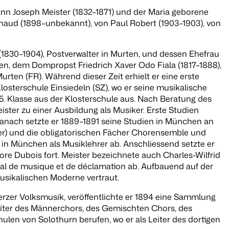
ohann Joseph Meister (1832–1871) und der Maria geborene
ichaud (1898–unbekannt), von Paul Robert (1903–1903), von
(1830–1904), Postverwalter in Murten, und dessen Ehefrau
hen, dem Dompropst Friedrich Xaver Odo Fiala (1817–1888),
ten (FR). Während dieser Zeit erhielt er eine erste
sterschule Einsiedeln (SZ), wo er seine musikalische
 5. Klasse aus der Klosterschule aus. Nach Beratung des
ister zu einer Ausbildung als Musiker. Erste Studien
Danach setzte er 1889–1891 seine Studien in München an
rger) und die obligatorischen Fächer Chorensemble und
 in München als Musiklehrer ab. Anschliessend setzte er
re Dubois fort. Meister bezeichnete auch Charles-Wilfrid
nal de musique et de déclamation ab. Aufbauend auf der
usikalischen Moderne vertraut.
yerzer Volksmusik, veröffentlichte er 1894 eine Sammlung
 Leiter des Männerchors, des Gemischten Chors, des
len von Solothurn berufen, wo er als Leiter des dortigen