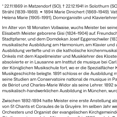
* 22.11.1869 in Matzendorf (SO), † 22.12.1941 in Solothurn
Strähl (1839–1869). ⚭ 1894 Marie Dinichert (1869–1949). V
Helena Marie (1905–1991), Domorganistin und Klavierlehrer
Im Alter von 18 Monaten Vollwaise, wuchs Meister bei sei
Elisabeth Meister geborene Gisi (1824–1904) auf. Freunds
Stadtpfarrer, und dem Domdekan Josef Eggenschwiler (1836–
musikalische Ausbildung am Harmonium, am Klavier und an
Ausbildung vertiefte und in die katholische kirchenmusika
Onkels mit dem Kapellmeister und Musiklehrer des Klosters
absolvierte er in Lausanne am Institut de musique bei Ca
der Königlichen Musikschule fort, wo er die Spezialfäche
Musikgeschichte belegte. 1891 schloss er die Ausbildung 
seine Studien am Conservatoire national de musique in Pa
de Bériot und Charles-Marie Widor als seine Lehrer. 1892 
musikalisch-handwerklichen Ausbildung in München, wurde 
Zwischen 1892–1894 hatte Meister eine erste Anstellung al
von 51
Chants et Coraules de la Gruyère
. Im selben Jahr w
Orchesters und Organist der evangelischen Kirchgemeinde w