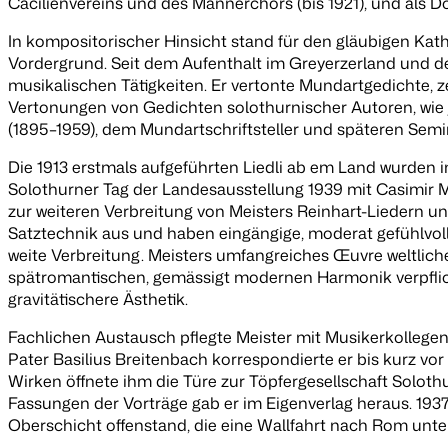
Cäcilienvereins und des Männerchors (bis 1921), und als Do
In kompositorischer Hinsicht stand für den gläubigen Ka
Vordergrund. Seit dem Aufenthalt im Greyerzerland und d
musikalischen Tätigkeiten. Er vertonte Mundartgedichte, z
Vertonungen von Gedichten solothurnischer Autoren, wie j
(1895–1959), dem Mundartschriftsteller und späteren Semin
Die 1913 erstmals aufgeführten
Liedli ab em Land
wurden in
Solothurner Tag der Landesausstellung 1939 mit Casimir M
zur weiteren Verbreitung von Meisters Reinhart-Liedern u
Satztechnik aus und haben eingängige, moderat gefühlvolle
weite Verbreitung. Meisters umfangreiches Œuvre weltliche
spätromantischen, gemässigt modernen Harmonik verpflichte
gravitätischere Ästhetik.
Fachlichen Austausch pflegte Meister mit Musikerkollegen
Pater Basilius Breitenbach korrespondierte er bis kurz vo
Wirken öffnete ihm die Türe zur Töpfergesellschaft Soloth
Fassungen der Vorträge gab er im Eigenverlag heraus. 1937
Oberschicht offenstand, die eine Wallfahrt nach Rom un